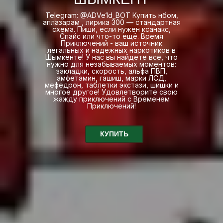
Telegram: @ADVe1d_BOT Купить нбом,
аплазарам , лирика 300 — стандартная
схема. Пиши, если нужен ксанакс,
Спайс или что-то ещё. Время
Приключений - ваш источник
легальных и надежных наркотиков в
Шымкенте! У нас вы найдете все, что
нужно для незабываемых моментов:
закладки, скорость, альфа ПВП,
амфетамин, гашиш, марки ЛСД,
мефедрон, таблетки экстази, шишки и
многое другое! Удовлетворите свою
жажду приключений с Временем
Приключений!
КУПИТЬ