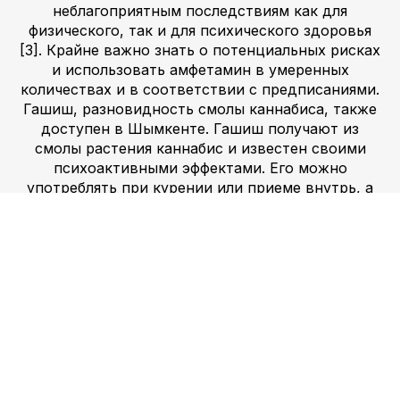
неблагоприятным последствиям как для
физического, так и для психического здоровья
[3]. Крайне важно знать о потенциальных рисках
и использовать амфетамин в умеренных
количествах и в соответствии с предписаниями.
Гашиш, разновидность смолы каннабиса, также
доступен в Шымкенте. Гашиш получают из
смолы растения каннабис и известен своими
психоактивными эффектами. Его можно
употреблять при курении или приеме внутрь, а
его эффективность может варьироваться в
зависимости от источника и методов обработки
[2]. Важно отметить, что употребление гашиша
является незаконным во многих странах, в том
числе в Казахстане, и может иметь юридические
последствия [7]. Кроме того, употребление
гашиша может иметь различные последствия для
людей, включая расслабление, изменение
восприятия времени и повышенный аппетит [2].
Важно знать о юридических последствиях и