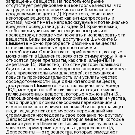
запрещенных веществ. На подпольном рынке
отсутствует регулирование и контроль качества, что
затрудняет определение чистоты и безопасности
продаваемых веществ [1]. Кроме того, сочетание
некоторых веществ, таких как антидепрессанты и
экстази, может иметь непредсказуемые и потенциально
вредные последствия для людей [3]. Крайне важно,
чтобы люди учитывали потенциальные риски и
последствия, прежде чем покупать и использовать эти
вещества. Виды веществ, доступных в Шымкенте В
Шымкенте можно приобрести различные вещества,
отвечающие различным предпочтениям и
потребностям. Одной из категорий веществ, которые
можно найти в Шымкенте, являются стимуляторы. К ним
относятся такие препараты, как спид, альфа-ПВП и
амфетамин [4]. Известно, что стимуляторы повышают
бдительность, внимание и уровень энергии, и они могут
быть привлекательными для людей, стремящихся
повысить производительность или усилить чувство
сосредоточенности. Еще одна категория веществ,
доступных в Шымкенте, – это галлюциногены. Бренд
ЛСД, мефедрон и таблетки экстази входят в число
галлюциногенных веществ, которые можно найти [5].
Галлюциногены изменяют восприятие, мысли и чувства,
часто приводя к ярким сенсорным переживаниям и
измененным состояниям сознания. Эти вещества ищут
люди, ищущие психоделических переживаний или
стремящиеся исследовать свое сознание по-другому.
Депрессанты – еще одна категория веществ, которые
можно купить в Шымкенте. Гашиш, шишки, чушь и соль
являются примерами доступных депрессантов [5].
Депрессанты — это вещества, которые замедляют