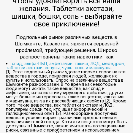
чтобы удовлетворить все ваши
желания. Таблетки экстази,
шишки, бошки, соль - выбирайте
свое приключение!
Подпольный рынок различных веществ в
Шымкенте, Казахстан, является серьезной
проблемой, требующей решения. Широко
распространены такие наркотики, как
спид, альфа-ПВП, амфетамин, гашиш, ЛСД, мефедрон,
таблетки экстази, конусы, чушь, соль и марихуана
[1]. Этот подпольный рынок удовлетворяет спрос на эти
вещества в городе, привлекая людей, желающих их
купить и использовать. Спрос на различные вещества в
Шымкенте разнообразен. В то время как некоторые
люди могут искать такие вещества, как спид и
амфетамин, из-за их стимулирующего действия, других
могут больше интересовать такие вещества, как гашиш
и марихуана, из-за их расслабляющих свойств [2]. Кроме
того, такие вещества, как таблетки экстази и ЛСД,
популярны среди тех, кто ищет эйфорический и
галлюциногенный опыт [3]. Разнообразие доступных
веществ удовлетворяет различные предпочтения и
желания жителей города. Хотя эти вещества могут быть
доступны в Шымкенте, важно учитывать потенциальные
риски, связанные с приобретением и использованием