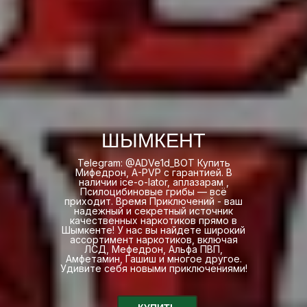
ШЫМКЕНТ
Telegram: @ADVe1d_BOT Купить
Мифедрон, A-PVP с гарантией. В
наличии ice-o-lator, аплазарам ,
Псилоцибиновые грибы — всё
приходит. Время Приключений - ваш
надежный и секретный источник
качественных наркотиков прямо в
Шымкенте! У нас вы найдете широкий
ассортимент наркотиков, включая
ЛСД, Мефедрон, Альфа ПВП,
Амфетамин, Гашиш и многое другое.
Удивите себя новыми приключениями!